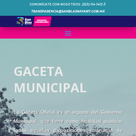
COMUNÍCATE CON NOSOTROS:
(323)-114-1412
//
TRANSPARENCIA@SANBLASNAYARIT.GOB.MX
GACETA
MUNICIPAL
La Gaceta Oficial es el órgano del Gobierno
Municipal que tiene como finalidad publicar
todas aquellas disposiciones emanadas de