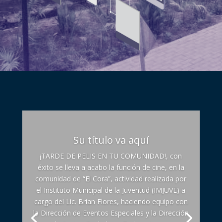
Su título va aquí
¡TARDE DE PELIS EN TU COMUNIDAD!, con
éxito se lleva a acabo la función de cine, en la
comunidad de “El Cora”, actividad realizada por
el Instituto Municipal de la Juventud (IMJUVE) a
cargo del Lic. Brian Flores, haciendo equipo con
la Dirección de Eventos Especiales y la Dirección