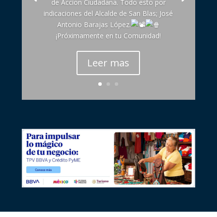
de Accion Ciudadana. Todo esto por
indicaciones del Alcalde de San Blas; José
Antonio Barajas López.
¡Próximamente en tu Comunidad!
Leer mas