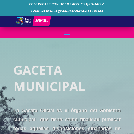
COMUNÍCATE CON NOSOTROS:
(323)-114-1412
//
TRANSPARENCIA@SANBLASNAYARIT.GOB.MX
GACETA
MUNICIPAL
La Gaceta Oficial es el órgano del Gobierno
Municipal que tiene como finalidad publicar
todas aquellas disposiciones emanadas de