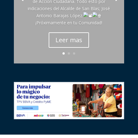
de Accion Ciudadana. Todo esto por
indicaciones del Alcalde de San Blas; José
Antonio Barajas López.
¡Próximamente en tu Comunidad!
Leer mas