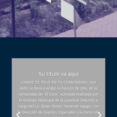
Su título va aquí
¡TARDE DE PELIS EN TU COMUNIDAD!, con
éxito se lleva a acabo la función de cine, en la
comunidad de “El Cora”, actividad realizada por
el Instituto Municipal de la Juventud (IMJUVE) a
cargo del Lic. Brian Flores, haciendo equipo con
la Dirección de Eventos Especiales y la Dirección