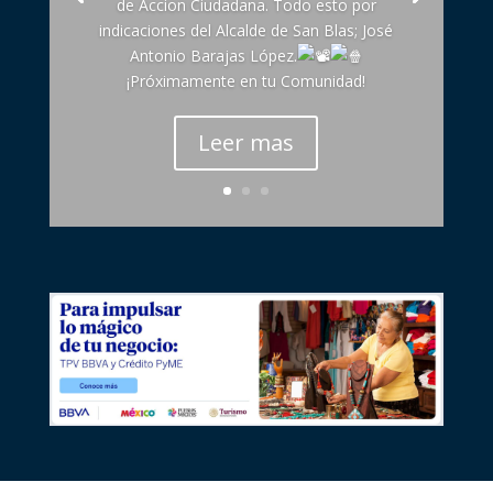
de Accion Ciudadana. Todo esto por
indicaciones del Alcalde de San Blas; José
Antonio Barajas López.
¡Próximamente en tu Comunidad!
Leer mas