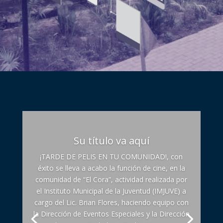
Su título va aquí
¡TARDE DE PELIS EN TU COMUNIDAD!, con
éxito se lleva a acabo la función de cine, en la
comunidad de “El Cora”, actividad realizada por
el Instituto Municipal de la Juventud (IMJUVE) a
cargo del Lic. Brian Flores, haciendo equipo con
la Dirección de Eventos Especiales y la Dirección