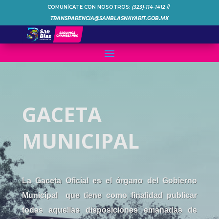
COMUNÍCATE CON NOSOTROS:
(323)-114-1412
//
TRANSPARENCIA@SANBLASNAYARIT.GOB.MX
GACETA
MUNICIPAL
La Gaceta Oficial es el órgano del Gobierno
Municipal que tiene como finalidad publicar
todas aquellas disposiciones emanadas de