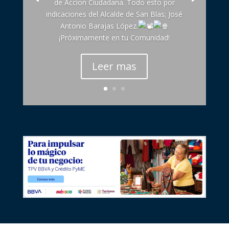
de Accion Ciudadana. Todo esto por
indicaciones del Alcalde de San Blas; José
Antonio Barajas López.
¡Próximamente en tu Comunidad!
Leer mas