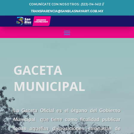
COMUNÍCATE CON NOSOTROS:
(323)-114-1412
//
TRANSPARENCIA@SANBLASNAYARIT.GOB.MX
GACETA
MUNICIPAL
La Gaceta Oficial es el órgano del Gobierno
Municipal que tiene como finalidad publicar
todas aquellas disposiciones emanadas de