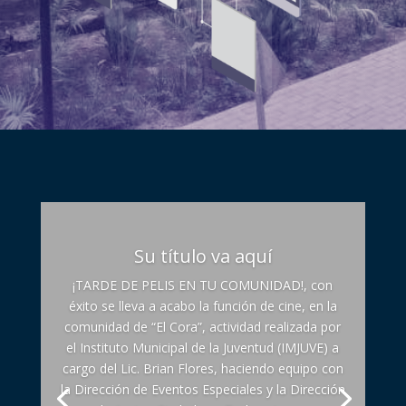
Su título va aquí
¡TARDE DE PELIS EN TU COMUNIDAD!, con
éxito se lleva a acabo la función de cine, en la
comunidad de “El Cora”, actividad realizada por
el Instituto Municipal de la Juventud (IMJUVE) a
cargo del Lic. Brian Flores, haciendo equipo con
la Dirección de Eventos Especiales y la Dirección