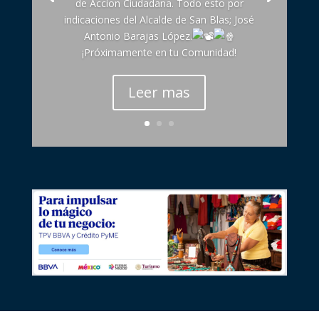
de Accion Ciudadana. Todo esto por
indicaciones del Alcalde de San Blas; José
Antonio Barajas López.
¡Próximamente en tu Comunidad!
Leer mas