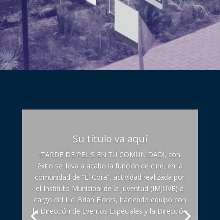
Su título va aquí
¡TARDE DE PELIS EN TU COMUNIDAD!, con
éxito se lleva a acabo la función de cine, en la
comunidad de “El Cora”, actividad realizada por
el Instituto Municipal de la Juventud (IMJUVE) a
cargo del Lic. Brian Flores, haciendo equipo con
la Dirección de Eventos Especiales y la Dirección