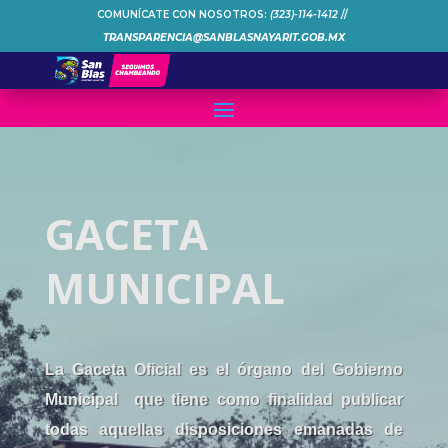
COMUNÍCATE CON NOSOTROS:
(323)-114-1412
//
TRANSPARENCIA@SANBLASNAYARIT.GOB.MX
GACETA
MUNICIPAL
La Gaceta Oficial es el órgano del Gobierno
Municipal que tiene como finalidad publicar
todas aquellas disposiciones emanadas de