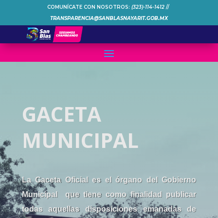
COMUNÍCATE CON NOSOTROS:
(323)-114-1412
//
TRANSPARENCIA@SANBLASNAYARIT.GOB.MX
GACETA
MUNICIPAL
La Gaceta Oficial es el órgano del Gobierno
Municipal que tiene como finalidad publicar
todas aquellas disposiciones emanadas de