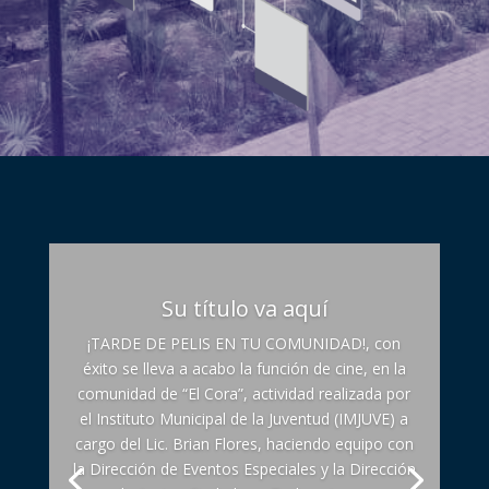
Su título va aquí
¡TARDE DE PELIS EN TU COMUNIDAD!, con
éxito se lleva a acabo la función de cine, en la
comunidad de “El Cora”, actividad realizada por
el Instituto Municipal de la Juventud (IMJUVE) a
cargo del Lic. Brian Flores, haciendo equipo con
la Dirección de Eventos Especiales y la Dirección