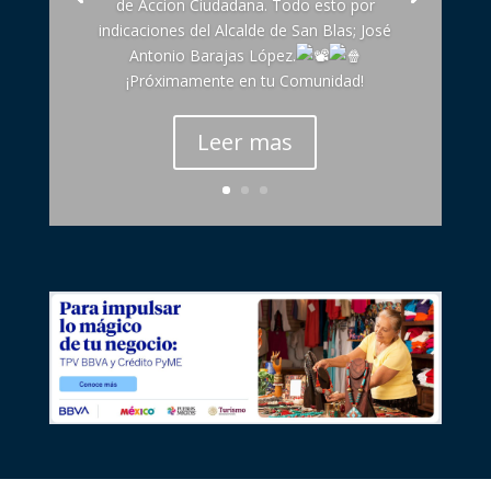
de Accion Ciudadana. Todo esto por
indicaciones del Alcalde de San Blas; José
Antonio Barajas López.
¡Próximamente en tu Comunidad!
Leer mas