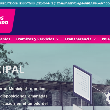
UNÍCATE CON NOSOTROS:
(323)-114-1412
//
TRANSPARENCIA@SANBLASNAYARIT.GO
enios
Tramites y Servicios
Transparencia
PPU
IPAL
ierno Municipal que tiene
s disposiciones emanadas
icación en el ámbito del