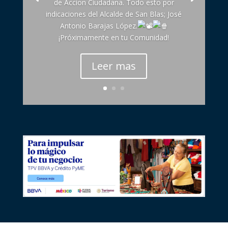
de Accion Ciudadana. Todo esto por
indicaciones del Alcalde de San Blas; José
Antonio Barajas López.
¡Próximamente en tu Comunidad!
Leer mas