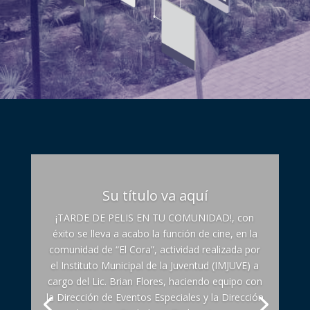
Su título va aquí
¡TARDE DE PELIS EN TU COMUNIDAD!, con
éxito se lleva a acabo la función de cine, en la
comunidad de “El Cora”, actividad realizada por
el Instituto Municipal de la Juventud (IMJUVE) a
cargo del Lic. Brian Flores, haciendo equipo con
la Dirección de Eventos Especiales y la Dirección