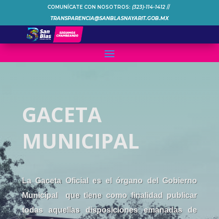
COMUNÍCATE CON NOSOTROS:
(323)-114-1412
//
TRANSPARENCIA@SANBLASNAYARIT.GOB.MX
GACETA
MUNICIPAL
La Gaceta Oficial es el órgano del Gobierno
Municipal que tiene como finalidad publicar
todas aquellas disposiciones emanadas de