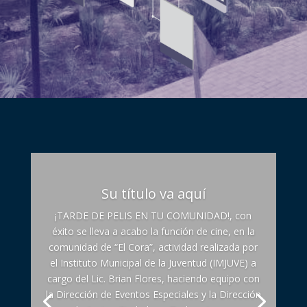
Su título va aquí
¡TARDE DE PELIS EN TU COMUNIDAD!, con
éxito se lleva a acabo la función de cine, en la
comunidad de “El Cora”, actividad realizada por
el Instituto Municipal de la Juventud (IMJUVE) a
cargo del Lic. Brian Flores, haciendo equipo con
la Dirección de Eventos Especiales y la Dirección