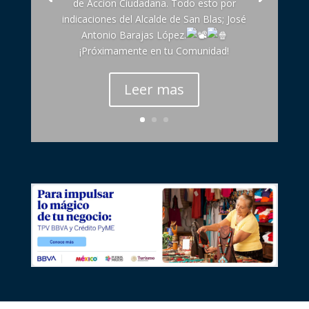
de Accion Ciudadana. Todo esto por
indicaciones del Alcalde de San Blas; José
Antonio Barajas López.
¡Próximamente en tu Comunidad!
Leer mas