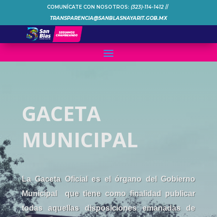
COMUNÍCATE CON NOSOTROS:
(323)-114-1412
//
TRANSPARENCIA@SANBLASNAYARIT.GOB.MX
GACETA
MUNICIPAL
La Gaceta Oficial es el órgano del Gobierno
Municipal que tiene como finalidad publicar
todas aquellas disposiciones emanadas de