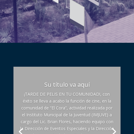
Su título va aquí
¡TARDE DE PELIS EN TU COMUNIDAD!, con
éxito se lleva a acabo la función de cine, en la
comunidad de “El Cora”, actividad realizada por
el Instituto Municipal de la Juventud (IMJUVE) a
cargo del Lic. Brian Flores, haciendo equipo con
la Dirección de Eventos Especiales y la Dirección