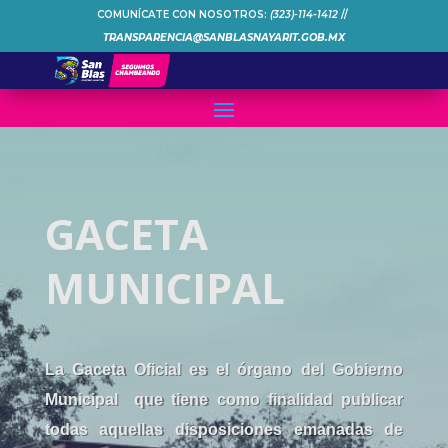
COMUNÍCATE CON NOSOTROS:
(323)-114-1412
//
TRANSPARENCIA@SANBLASNAYARIT.GOB.MX
GACETA
MUNICIPAL
La Gaceta Oficial es el órgano del Gobierno
Municipal que tiene como finalidad publicar
todas aquellas disposiciones emanadas de