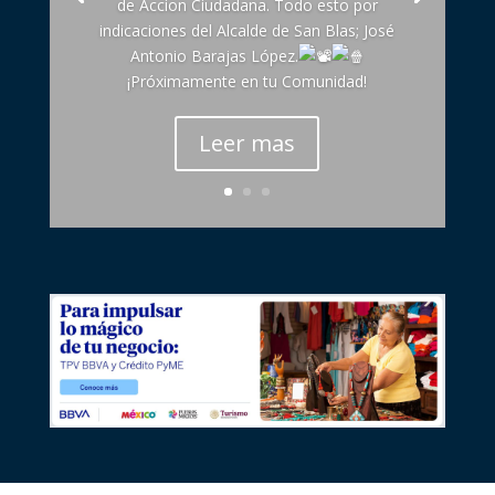
de Accion Ciudadana. Todo esto por
indicaciones del Alcalde de San Blas; José
Antonio Barajas López.
¡Próximamente en tu Comunidad!
Leer mas