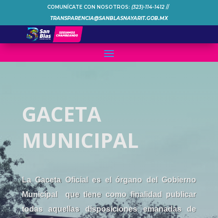
COMUNÍCATE CON NOSOTROS:
(323)-114-1412
//
TRANSPARENCIA@SANBLASNAYARIT.GOB.MX
GACETA
MUNICIPAL
La Gaceta Oficial es el órgano del Gobierno
Municipal que tiene como finalidad publicar
todas aquellas disposiciones emanadas de