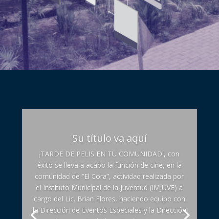
Su título va aquí
¡TARDE DE PELIS EN TU COMUNIDAD!, con
éxito se lleva a acabo la función de cine, en la
comunidad de “El Cora”, actividad realizada por
el Instituto Municipal de la Juventud (IMJUVE) a
cargo del Lic. Brian Flores, haciendo equipo con
la Dirección de Eventos Especiales y la Dirección