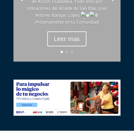
de Accion Ciudadana. Todo esto por
indicaciones del Alcalde de San Blas; José
Antonio Barajas López.
¡Próximamente en tu Comunidad!
Leer mas